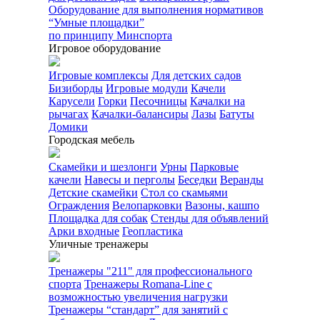
Оборудование для выполнения нормативов
“Умные площадки”
по принципу Минспорта
Игровое оборудование
Игровые комплексы
Для детских садов
Бизиборды
Игровые модули
Качели
Карусели
Горки
Песочницы
Качалки на
рычагах
Качалки-балансиры
Лазы
Батуты
Домики
Городская мебель
Скамейки и шезлонги
Урны
Парковые
качели
Навесы и перголы
Беседки
Веранды
Детские скамейки
Стол со скамьями
Ограждения
Велопарковки
Вазоны, кашпо
Площадка для собак
Стенды для объявлений
Арки входные
Геопластика
Уличные тренажеры
Тренажеры "211" для профессионального
спорта
Тренажеры Romana-Line с
возможностью увеличения нагрузки
Тренажеры “стандарт” для занятий с