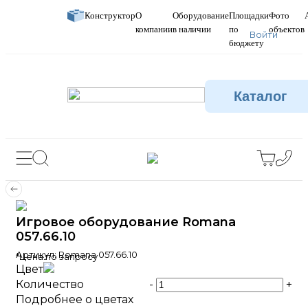
Конструктор
О
Оборудование
Площадки
Фото
компании
в наличии
по
объектов
Войти
бюджету
Каталог
Игровое оборудование Romana
057.66.10
Артикул:
Romana 057.66.10
*Цена по запросу
Цвет
Количество
-
+
Подробнее о цветах