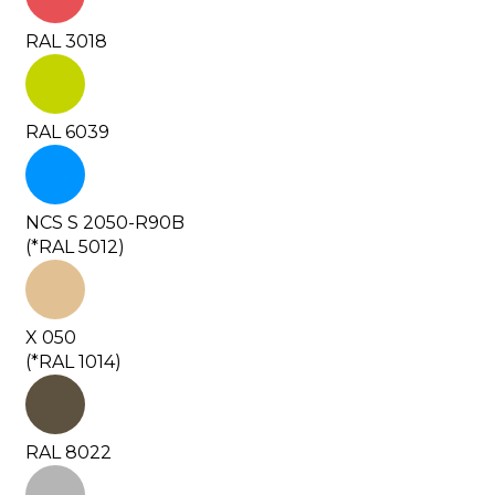
RAL 3018
RAL 6039
NCS S 2050-R90B
(*RAL 5012)
X 050
(*RAL 1014)
RAL 8022