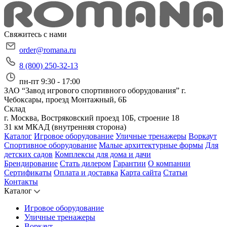
Свяжитесь с нами
order@romana.ru
8 (800) 250-32-13
пн-пт 9:30 - 17:00
ЗАО “Завод игрового спортивного оборудования”
г.
Чебоксары, проезд Монтажный, 6Б
Склад
г. Москва, Востряковский проезд 10Б, строение 18
31 км МКАД (внутренняя сторона)
Каталог
Игровое оборудование
Уличные тренажеры
Воркаут
Спортивное оборудование
Малые архитектурные формы
Для
детских садов
Комплексы для дома и дачи
Брендирование
Стать дилером
Гарантии
О компании
Сертификаты
Оплата и доставка
Карта сайта
Статьи
Контакты
Каталог
Игровое оборудование
Уличные тренажеры
Воркаут