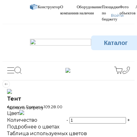
Конструктор
О
Оборудование
Площадки
Фото
компании
в наличии
по
объектов
Войти
бюджету
Каталог
Тент
Артикул:
Romana 109.28.00
*Цена по запросу
Цвет
Количество
-
+
Подробнее о цветах
Таблица используемых цветов