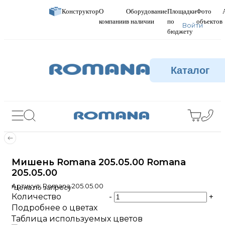
Конструктор
О
Оборудование
Площадки
Фото
компании
в наличии
по
объектов
Войти
бюджету
Каталог
Мишень Romana 205.05.00 Romana
205.05.00
Артикул:
Romana 205.05.00
*Цена по запросу
Количество
-
+
Подробнее о цветах
Таблица используемых цветов