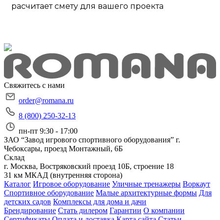
расчитает смету для вашего проекта
Свяжитесь с нами
order@romana.ru
8 (800) 250-32-13
пн-пт 9:30 - 17:00
ЗАО “Завод игрового спортивного оборудования”
г.
Чебоксары, проезд Монтажный, 6Б
Склад
г. Москва, Востряковский проезд 10Б, строение 18
31 км МКАД (внутренняя сторона)
Каталог
Игровое оборудование
Уличные тренажеры
Воркаут
Спортивное оборудование
Малые архитектурные формы
Для
детских садов
Комплексы для дома и дачи
Брендирование
Стать дилером
Гарантии
О компании
Сертификаты
Оплата и доставка
Карта сайта
Статьи