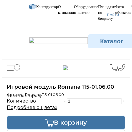
Конструктор
О
Оборудование
Площадки
Фото
компании
в наличии
по
объектов
Войти
бюджету
Каталог
Игровой модуль Romana 115-01.06.00
Артикул:
Romana 115-01.06.00
*Цена по запросу
Количество
-
+
Подробнее о цветах
В корзину