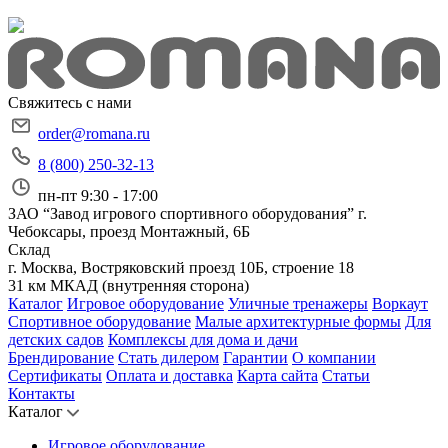
Свяжитесь с нами
order@romana.ru
8 (800) 250-32-13
пн-пт 9:30 - 17:00
ЗАО “Завод игрового спортивного оборудования”
г.
Чебоксары, проезд Монтажный, 6Б
Склад
г. Москва, Востряковский проезд 10Б, строение 18
31 км МКАД (внутренняя сторона)
Каталог
Игровое оборудование
Уличные тренажеры
Воркаут
Спортивное оборудование
Малые архитектурные формы
Для
детских садов
Комплексы для дома и дачи
Брендирование
Стать дилером
Гарантии
О компании
Сертификаты
Оплата и доставка
Карта сайта
Статьи
Контакты
Каталог
Игровое оборудование