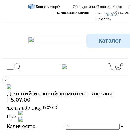
Конструктор
О
Оборудование
Площадки
Фото
компании
в наличии
по
объектов
Войти
бюджету
Каталог
Детский игровой комплекс Romana
115.07.00
Артикул:
Romana 115.07.00
*Цена по запросу
Цвет
Количество
-
+