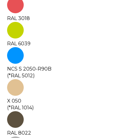
RAL 3018
RAL 6039
NCS S 2050-R90B
(*RAL 5012)
X 050
(*RAL 1014)
RAL 8022