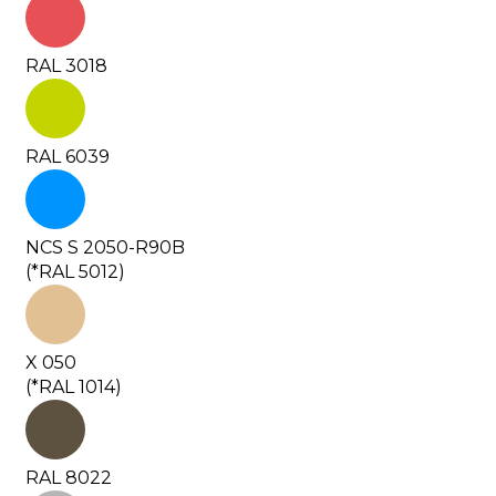
RAL 3018
RAL 6039
NCS S 2050-R90B
(*RAL 5012)
X 050
(*RAL 1014)
RAL 8022