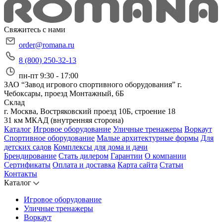
Свяжитесь с нами
order@romana.ru
8 (800) 250-32-13
пн-пт 9:30 - 17:00
ЗАО “Завод игрового спортивного оборудования”
г.
Чебоксары, проезд Монтажный, 6Б
Склад
г. Москва, Востряковский проезд 10Б, строение 18
31 км МКАД (внутренняя сторона)
Каталог
Игровое оборудование
Уличные тренажеры
Воркаут
Спортивное оборудование
Малые архитектурные формы
Для
детских садов
Комплексы для дома и дачи
Брендирование
Стать дилером
Гарантии
О компании
Сертификаты
Оплата и доставка
Карта сайта
Статьи
Контакты
Каталог
Игровое оборудование
Уличные тренажеры
Воркаут