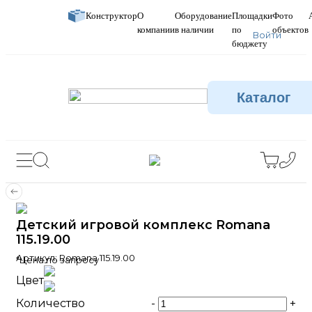
Конструктор
О
Оборудование
Площадки
Фото
компании
в наличии
по
объектов
Войти
бюджету
Каталог
Детский игровой комплекс Romana
115.19.00
Артикул:
Romana 115.19.00
*Цена по запросу
Цвет
Количество
-
+