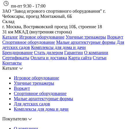
пн-пт 9:30 - 17:00
ЗАО “Завод игрового спортивного оборудования”
г.
Чебоксары, проезд Монтажный, 6Б
Склад
г. Москва, Востряковский проезд 10Б, строение 18
31 км МКАД (внутренняя сторона)
Каталог
Игровое оборудование
Уличные тренажеры
Воркаут
Спортивное оборудование
Малые архитектурные формы
Для
детских садов
Комплексы для дома и дачи
Брендирование
Стать дилером
Гарантии
О компании
Сертификаты
Оплата и доставка
Карта сайта
Статьи
Контакты
Каталог
Игровое оборудование
Уличные тренажеры
Воркаут
Спортивное оборудование
Малые архитектурные формы
Для детских садов
Комплексы для дома и дачи
Покупателю
О компании