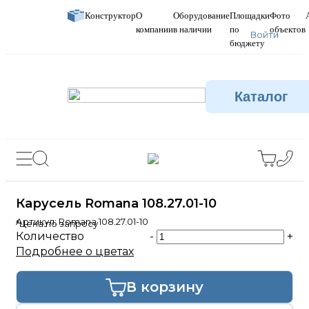
Конструктор
О
Оборудование
Площадки
Фото
компании
в наличии
по
объектов
Войти
бюджету
Каталог
Карусель Romana 108.27.01-10
Артикул:
Romana 108.27.01-10
*Цена по запросу
Количество
-
+
Подробнее о цветах
В корзину