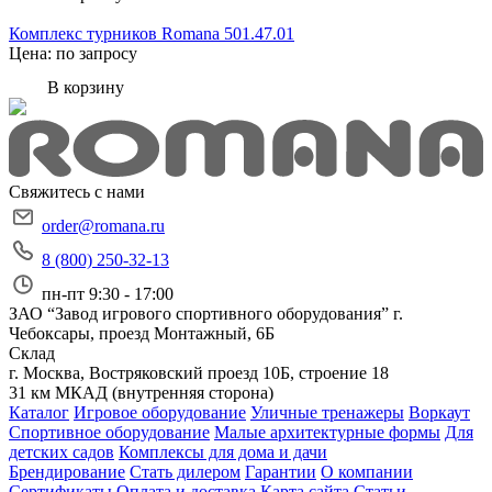
Комплекс турников Romana 501.47.01
Цена: по запросу
В корзину
Свяжитесь с нами
order@romana.ru
8 (800) 250-32-13
пн-пт 9:30 - 17:00
ЗАО “Завод игрового спортивного оборудования”
г.
Чебоксары, проезд Монтажный, 6Б
Склад
г. Москва, Востряковский проезд 10Б, строение 18
31 км МКАД (внутренняя сторона)
Каталог
Игровое оборудование
Уличные тренажеры
Воркаут
Спортивное оборудование
Малые архитектурные формы
Для
детских садов
Комплексы для дома и дачи
Брендирование
Стать дилером
Гарантии
О компании
Сертификаты
Оплата и доставка
Карта сайта
Статьи