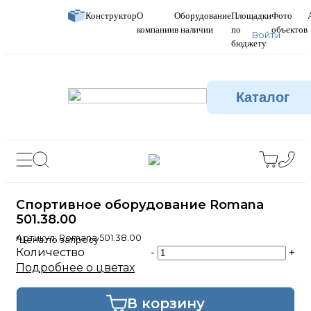
Конструктор
О
Оборудование
Площадки
Фото
компании
в наличии
по
объектов
Войти
бюджету
Каталог
Спортивное оборудование Romana
501.38.00
Артикул:
Romana 501.38.00
*Цена по запросу
Количество
-
+
Подробнее о цветах
В корзину