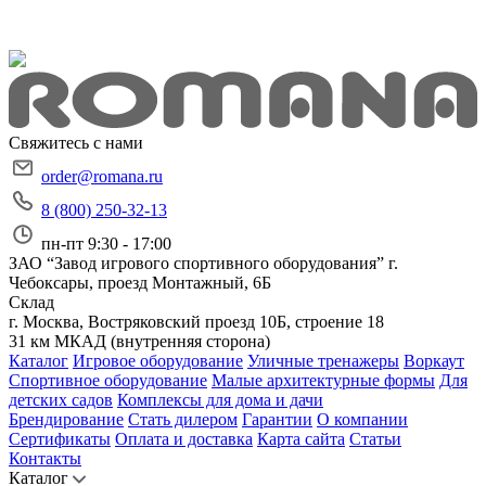
Свяжитесь с нами
order@romana.ru
8 (800) 250-32-13
пн-пт 9:30 - 17:00
ЗАО “Завод игрового спортивного оборудования”
г.
Чебоксары, проезд Монтажный, 6Б
Склад
г. Москва, Востряковский проезд 10Б, строение 18
31 км МКАД (внутренняя сторона)
Каталог
Игровое оборудование
Уличные тренажеры
Воркаут
Спортивное оборудование
Малые архитектурные формы
Для
детских садов
Комплексы для дома и дачи
Брендирование
Стать дилером
Гарантии
О компании
Сертификаты
Оплата и доставка
Карта сайта
Статьи
Контакты
Каталог