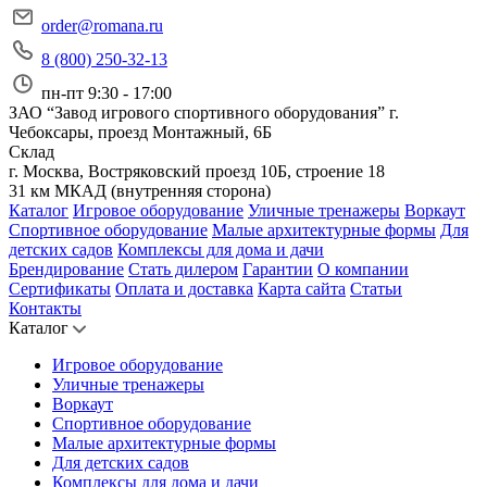
order@romana.ru
8 (800) 250-32-13
пн-пт 9:30 - 17:00
ЗАО “Завод игрового спортивного оборудования”
г.
Чебоксары, проезд Монтажный, 6Б
Склад
г. Москва, Востряковский проезд 10Б, строение 18
31 км МКАД (внутренняя сторона)
Каталог
Игровое оборудование
Уличные тренажеры
Воркаут
Спортивное оборудование
Малые архитектурные формы
Для
детских садов
Комплексы для дома и дачи
Брендирование
Стать дилером
Гарантии
О компании
Сертификаты
Оплата и доставка
Карта сайта
Статьи
Контакты
Каталог
Игровое оборудование
Уличные тренажеры
Воркаут
Спортивное оборудование
Малые архитектурные формы
Для детских садов
Комплексы для дома и дачи