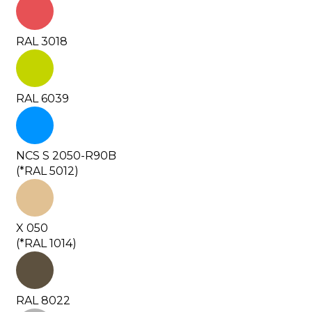
RAL 3018
RAL 6039
NCS S 2050-R90B
(*RAL 5012)
X 050
(*RAL 1014)
RAL 8022