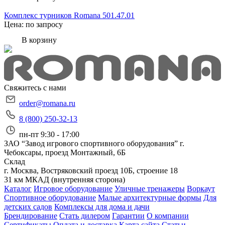
Комплекс турников Romana 501.47.01
Цена: по запросу
В корзину
Свяжитесь с нами
order@romana.ru
8 (800) 250-32-13
пн-пт 9:30 - 17:00
ЗАО “Завод игрового спортивного оборудования”
г.
Чебоксары, проезд Монтажный, 6Б
Склад
г. Москва, Востряковский проезд 10Б, строение 18
31 км МКАД (внутренняя сторона)
Каталог
Игровое оборудование
Уличные тренажеры
Воркаут
Спортивное оборудование
Малые архитектурные формы
Для
детских садов
Комплексы для дома и дачи
Брендирование
Стать дилером
Гарантии
О компании
Сертификаты
Оплата и доставка
Карта сайта
Статьи