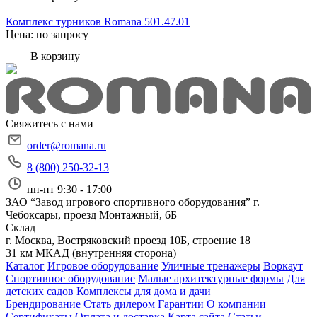
Комплекс турников Romana 501.47.01
Цена: по запросу
В корзину
Свяжитесь с нами
order@romana.ru
8 (800) 250-32-13
пн-пт 9:30 - 17:00
ЗАО “Завод игрового спортивного оборудования”
г.
Чебоксары, проезд Монтажный, 6Б
Склад
г. Москва, Востряковский проезд 10Б, строение 18
31 км МКАД (внутренняя сторона)
Каталог
Игровое оборудование
Уличные тренажеры
Воркаут
Спортивное оборудование
Малые архитектурные формы
Для
детских садов
Комплексы для дома и дачи
Брендирование
Стать дилером
Гарантии
О компании
Сертификаты
Оплата и доставка
Карта сайта
Статьи