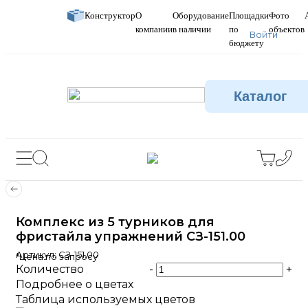
Конструктор
О
Оборудование
Площадки
Фото
компании
в наличии
по
объектов
Войти
бюджету
Каталог
Комплекс из 5 турников для
фристайла упражнений СЗ-151.00
Артикул:
СЗ-151.00
*Цена по запросу
Количество
-
+
Подробнее о цветах
Таблица используемых цветов