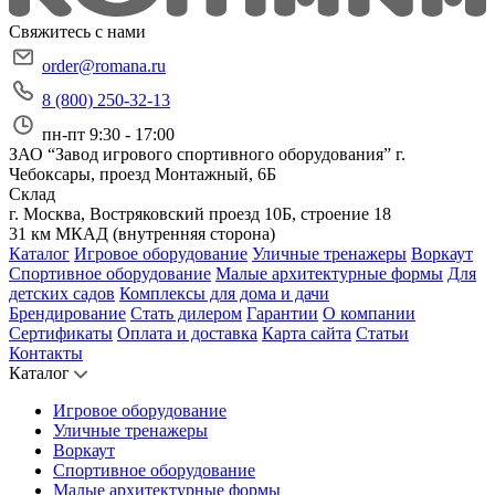
Свяжитесь с нами
order@romana.ru
8 (800) 250-32-13
пн-пт 9:30 - 17:00
ЗАО “Завод игрового спортивного оборудования”
г.
Чебоксары, проезд Монтажный, 6Б
Склад
г. Москва, Востряковский проезд 10Б, строение 18
31 км МКАД (внутренняя сторона)
Каталог
Игровое оборудование
Уличные тренажеры
Воркаут
Спортивное оборудование
Малые архитектурные формы
Для
детских садов
Комплексы для дома и дачи
Брендирование
Стать дилером
Гарантии
О компании
Сертификаты
Оплата и доставка
Карта сайта
Статьи
Контакты
Каталог
Игровое оборудование
Уличные тренажеры
Воркаут
Спортивное оборудование
Малые архитектурные формы