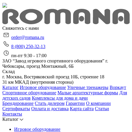
Свяжитесь с нами
order@romana.ru
8 (800) 250-32-13
пн-пт 9:30 - 17:00
ЗАО “Завод игрового спортивного оборудования”
г.
Чебоксары, проезд Монтажный, 6Б
Склад
г. Москва, Востряковский проезд 10Б, строение 18
31 км МКАД (внутренняя сторона)
Каталог
Игровое оборудование
Уличные тренажеры
Воркаут
Спортивное оборудование
Малые архитектурные формы
Для
детских садов
Комплексы для дома и дачи
Брендирование
Стать дилером
Гарантии
О компании
Сертификаты
Оплата и доставка
Карта сайта
Статьи
Контакты
Каталог
Игровое оборудование