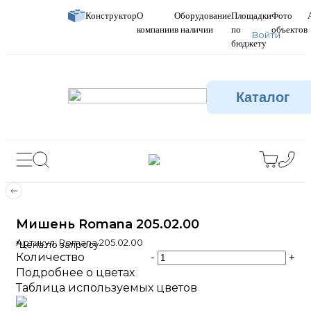
Конструктор
О
Оборудование
Площадки
Фото
компании
в наличии
по
объектов
Войти
бюджету
Каталог
Мишень Romana 205.02.00
Артикул:
Romana 205.02.00
*Цена по запросу
Количество
-
+
Подробнее о цветах
Таблица используемых цветов