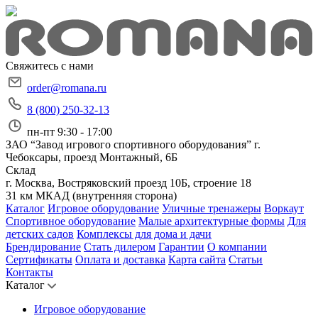
Свяжитесь с нами
order@romana.ru
8 (800) 250-32-13
пн-пт 9:30 - 17:00
ЗАО “Завод игрового спортивного оборудования”
г.
Чебоксары, проезд Монтажный, 6Б
Склад
г. Москва, Востряковский проезд 10Б, строение 18
31 км МКАД (внутренняя сторона)
Каталог
Игровое оборудование
Уличные тренажеры
Воркаут
Спортивное оборудование
Малые архитектурные формы
Для
детских садов
Комплексы для дома и дачи
Брендирование
Стать дилером
Гарантии
О компании
Сертификаты
Оплата и доставка
Карта сайта
Статьи
Контакты
Каталог
Игровое оборудование