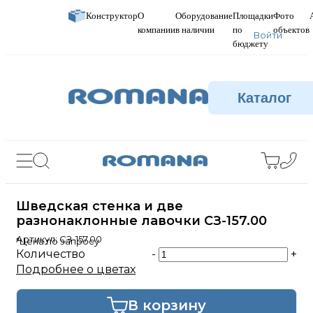
Конструктор
О
Оборудование
Площадки
Фото
компании
в наличии
по
объектов
Войти
бюджету
Каталог
Шведская стенка и две
разнонаклонные лавочки СЗ-157.00
Артикул:
СЗ-157.00
*Цена по запросу
Количество
-
+
Подробнее о цветах
В корзину