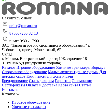
Свяжитесь с нами
order@romana.ru
8 (800) 250-32-13
пн-пт 9:30 - 17:00
ЗАО “Завод игрового спортивного оборудования”
г.
Чебоксары, проезд Монтажный, 6Б
Склад
г. Москва, Востряковский проезд 10Б, строение 18
31 км МКАД (внутренняя сторона)
Каталог
Игровое оборудование
Уличные тренажеры
Воркаут
Спортивное оборудование
Малые архитектурные формы
Для
детских садов
Комплексы для дома и дачи
Брендирование
Стать дилером
Гарантии
О компании
Сертификаты
Оплата и доставка
Карта сайта
Статьи
Контакты
Каталог
Игровое оборудование
Уличные тренажеры