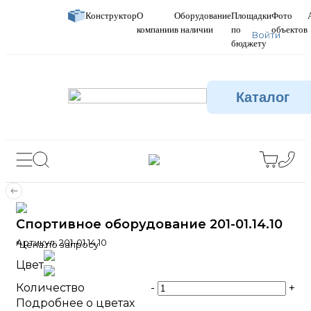
Конструктор
О
Оборудование
Площадки
Фото
компании
в наличии
по
объектов
Войти
бюджету
Каталог
Спортивное оборудование 201-01.14.10
Артикул:
201-01.14.10
*Цена по запросу
Цвет
Количество
-
+
Подробнее о цветах