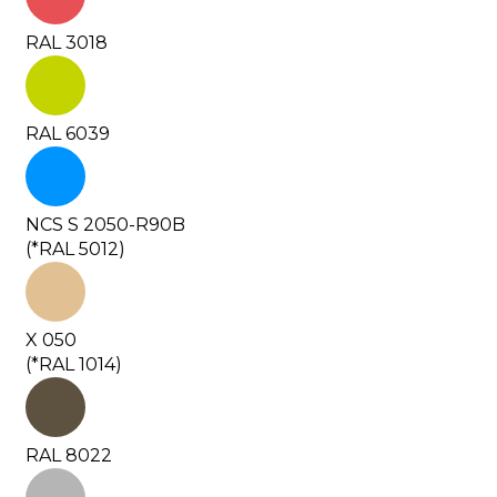
RAL 3018
RAL 6039
NCS S 2050-R90B
(*RAL 5012)
X 050
(*RAL 1014)
RAL 8022