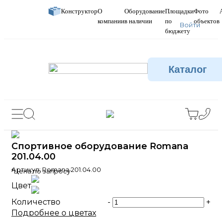
Конструктор
О
Оборудование
Площадки
Фото
компании
в наличии
по
объектов
Войти
бюджету
Каталог
Спортивное оборудование Romana
201.04.00
Артикул:
Romana 201.04.00
*Цена по запросу
Цвет
Количество
-
+
Подробнее о цветах