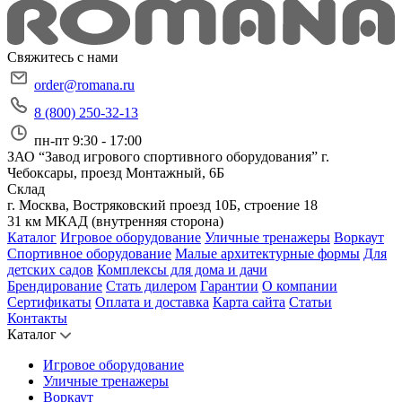
Свяжитесь с нами
order@romana.ru
8 (800) 250-32-13
пн-пт 9:30 - 17:00
ЗАО “Завод игрового спортивного оборудования”
г.
Чебоксары, проезд Монтажный, 6Б
Склад
г. Москва, Востряковский проезд 10Б, строение 18
31 км МКАД (внутренняя сторона)
Каталог
Игровое оборудование
Уличные тренажеры
Воркаут
Спортивное оборудование
Малые архитектурные формы
Для
детских садов
Комплексы для дома и дачи
Брендирование
Стать дилером
Гарантии
О компании
Сертификаты
Оплата и доставка
Карта сайта
Статьи
Контакты
Каталог
Игровое оборудование
Уличные тренажеры
Воркаут