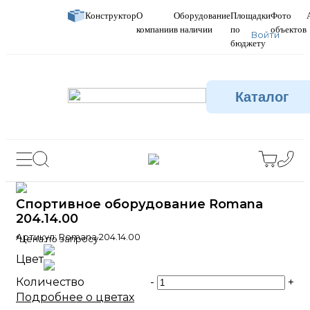
Конструктор
О
Оборудование
Площадки
Фото
компании
в наличии
по
объектов
Войти
бюджету
Каталог
Спортивное оборудование Romana
204.14.00
Артикул:
Romana 204.14.00
*Цена по запросу
Цвет
Количество
-
+
Подробнее о цветах