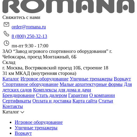
Свяжитесь с нами
order@romana.ru
8 (800) 250-32-13
пн-пт 9:30 - 17:00
ЗАО “Завод игрового спортивного оборудования”
г.
Чебоксары, проезд Монтажный, 6Б
Склад
г. Москва, Востряковский проезд 10Б, строение 18
31 км МКАД (внутренняя сторона)
Каталог
Игровое оборудование
Уличные тренажеры
Воркаут
Спортивное оборудование
Малые архитектурные формы
Для
детских садов
Комплексы для дома и дачи
Брендирование
Стать дилером
Гарантии
О компании
Сертификаты
Оплата и доставка
Карта сайта
Статьи
Контакты
Каталог
Игровое оборудование
Уличные тренажеры
Воркаут