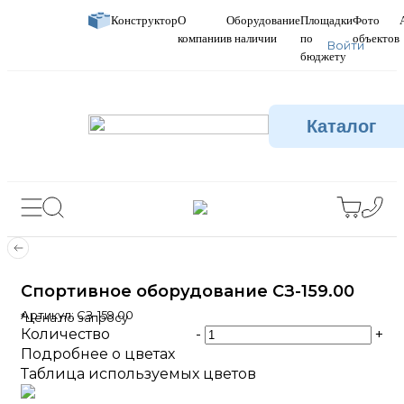
Конструктор
О
Оборудование
Площадки
Фото
компании
в наличии
по
объектов
Войти
бюджету
Каталог
Спортивное оборудование СЗ-159.00
Артикул:
СЗ-159.00
*Цена по запросу
Количество
-
+
Подробнее о цветах
Таблица используемых цветов