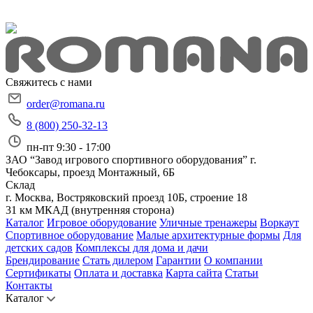
Свяжитесь с нами
order@romana.ru
8 (800) 250-32-13
пн-пт 9:30 - 17:00
ЗАО “Завод игрового спортивного оборудования”
г.
Чебоксары, проезд Монтажный, 6Б
Склад
г. Москва, Востряковский проезд 10Б, строение 18
31 км МКАД (внутренняя сторона)
Каталог
Игровое оборудование
Уличные тренажеры
Воркаут
Спортивное оборудование
Малые архитектурные формы
Для
детских садов
Комплексы для дома и дачи
Брендирование
Стать дилером
Гарантии
О компании
Сертификаты
Оплата и доставка
Карта сайта
Статьи
Контакты
Каталог