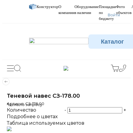
Конструктор
О
Оборудование
Площадки
Фото
компании
в наличии
по
объектов
Войти
бюджету
Каталог
Теневой навес СЗ-178.00
Артикул:
СЗ-178.00
*Цена по запросу
Количество
-
+
Подробнее о цветах
Таблица используемых цветов