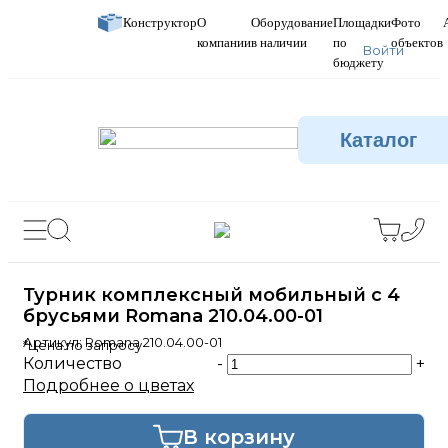
Конструктор
О
Оборудование
Площадки
Фото
компании
в наличии
по
объектов
Войти
бюджету
Каталог
Турник комплексный мобильный с 4
брусьями Romana 210.04.00-01
Артикул:
Romana 210.04.00-01
*Цена по запросу
Количество
-
+
Подробнее о цветах
В корзину