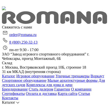
Свяжитесь с нами
order@romana.ru
8 (800) 250-32-13
пн-пт 9:30 - 17:00
ЗАО “Завод игрового спортивного оборудования”
г.
Чебоксары, проезд Монтажный, 6Б
Склад
г. Москва, Востряковский проезд 10Б, строение 18
31 км МКАД (внутренняя сторона)
Каталог
Игровое оборудование
Уличные тренажеры
Воркаут
Спортивное оборудование
Малые архитектурные формы
Для
детских садов
Комплексы для дома и дачи
Брендирование
Стать дилером
Гарантии
О компании
Сертификаты
Оплата и доставка
Карта сайта
Статьи
Контакты
Каталог