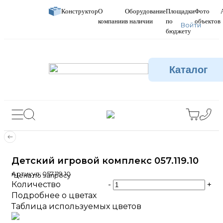
Конструктор
О
Оборудование
Площадки
Фото
компании
в наличии
по
объектов
Войти
бюджету
Каталог
Детский игровой комплекс 057.119.10
Артикул:
057.119.10
*Цена по запросу
Количество
-
+
Подробнее о цветах
Таблица используемых цветов