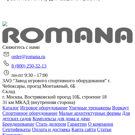
Свяжитесь с нами
order@romana.ru
8 (800) 250-32-13
пн-пт 9:30 - 17:00
ЗАО “Завод игрового спортивного оборудования”
г.
Чебоксары, проезд Монтажный, 6Б
Склад
г. Москва, Востряковский проезд 10Б, строение 18
31 км МКАД (внутренняя сторона)
Каталог
Игровое оборудование
Уличные тренажеры
Воркаут
Спортивное оборудование
Малые архитектурные формы
Для
детских садов
Комплексы для дома и дачи
Брендирование
Стать дилером
Гарантии
О компании
Сертификаты
Оплата и доставка
Карта сайта
Статьи
Контакты