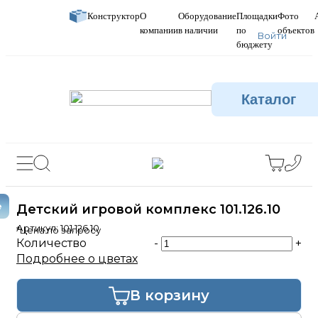
Конструктор
О
Оборудование
Площадки
Фото
компании
в наличии
по
объектов
Войти
бюджету
Каталог
е
Детский игровой комплекс 101.126.10
Артикул:
101.126.10
*Цена по запросу
Количество
-
+
Подробнее о цветах
В корзину