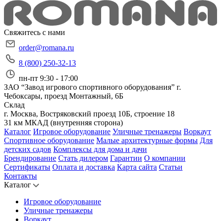
Свяжитесь с нами
order@romana.ru
8 (800) 250-32-13
пн-пт 9:30 - 17:00
ЗАО “Завод игрового спортивного оборудования”
г.
Чебоксары, проезд Монтажный, 6Б
Склад
г. Москва, Востряковский проезд 10Б, строение 18
31 км МКАД (внутренняя сторона)
Каталог
Игровое оборудование
Уличные тренажеры
Воркаут
Спортивное оборудование
Малые архитектурные формы
Для
детских садов
Комплексы для дома и дачи
Брендирование
Стать дилером
Гарантии
О компании
Сертификаты
Оплата и доставка
Карта сайта
Статьи
Контакты
Каталог
Игровое оборудование
Уличные тренажеры
Воркаут