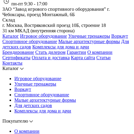
пн-пт 9:30 - 17:00
ЗАО “Завод игрового спортивного оборудования”
г.
Чебоксары, проезд Монтажный, 6Б
Склад
г. Москва, Востряковский проезд 10Б, строение 18
31 км МКАД (внутренняя сторона)
Каталог
Игровое оборудование
Уличные тренажеры
Воркаут
Спортивное оборудование
Малые архитектурные формы
Для
детских садов
Комплексы для дома и дачи
Брендирование
Стать дилером
Гарантии
О компании
Сертификаты
Оплата и доставка
Карта сайта
Статьи
Контакты
Каталог
Игровое оборудование
Уличные тренажеры
Воркаут
Спортивное оборудование
Малые архитектурные формы
Для детских садов
Комплексы для дома и дачи
Покупателю
О компании