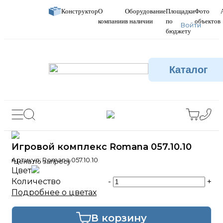
Конструктор
О
Оборудование
Площадки
Фото
компании
в наличии
по
объектов
Войти
бюджету
Каталог
Игровой комплекс Romana 057.10.10
Артикул:
Romana 057.10.10
*Цена по запросу
Цвет
Количество
-
+
Подробнее о цветах
В корзину