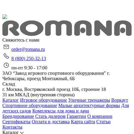
Свяжитесь с нами
order@romana.ru
8 (800) 250-32-13
пн-пт 9:30 - 17:00
ЗАО “Завод игрового спортивного оборудования”
г.
Чебоксары, проезд Монтажный, 6Б
Склад
г. Москва, Востряковский проезд 10Б, строение 18
31 км МКАД (внутренняя сторона)
Каталог
Игровое оборудование
Уличные тренажеры
Воркаут
Спортивное оборудование
Малые архитектурные формы
Для
детских садов
Комплексы для дома и дачи
Брендирование
Стать дилером
Гарантии
О компании
Сертификаты
Оплата и доставка
Карта сайта
Статьи
Контакты
Каталог