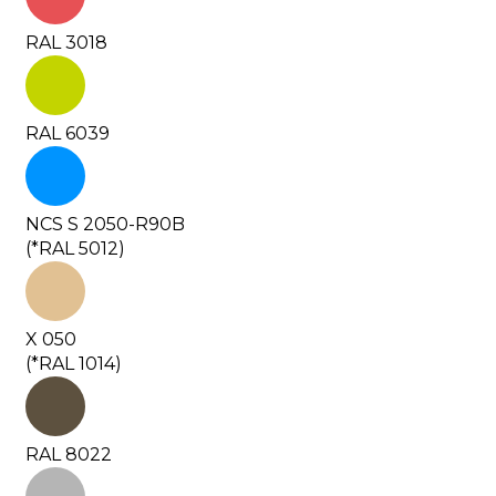
RAL 3018
RAL 6039
NCS S 2050-R90B
(*RAL 5012)
X 050
(*RAL 1014)
RAL 8022