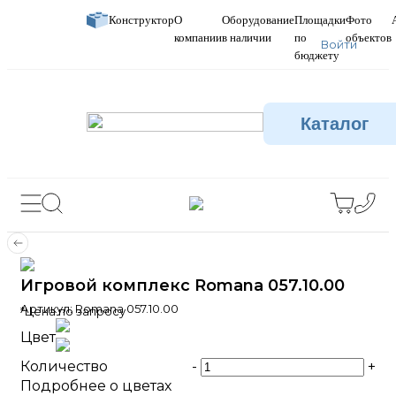
Конструктор
О
Оборудование
Площадки
Фото
компании
в наличии
по
объектов
Войти
бюджету
Каталог
Игровой комплекс Romana 057.10.00
Артикул:
Romana 057.10.00
*Цена по запросу
Цвет
Количество
-
+
Подробнее о цветах