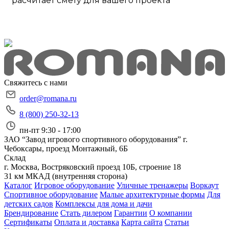
расчитает смету для вашего проекта
Свяжитесь с нами
order@romana.ru
8 (800) 250-32-13
пн-пт 9:30 - 17:00
ЗАО “Завод игрового спортивного оборудования”
г.
Чебоксары, проезд Монтажный, 6Б
Склад
г. Москва, Востряковский проезд 10Б, строение 18
31 км МКАД (внутренняя сторона)
Каталог
Игровое оборудование
Уличные тренажеры
Воркаут
Спортивное оборудование
Малые архитектурные формы
Для
детских садов
Комплексы для дома и дачи
Брендирование
Стать дилером
Гарантии
О компании
Сертификаты
Оплата и доставка
Карта сайта
Статьи