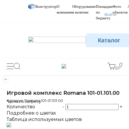
Конструктор
О
Оборудование
Площадки
Фото
компании
в наличии
по
объектов
Войти
бюджету
Каталог
Игровой комплекс Romana 101-01.101.00
Артикул:
Romana 101-01.101.00
*Цена по запросу
Количество
-
+
Подробнее о цветах
Таблица используемых цветов