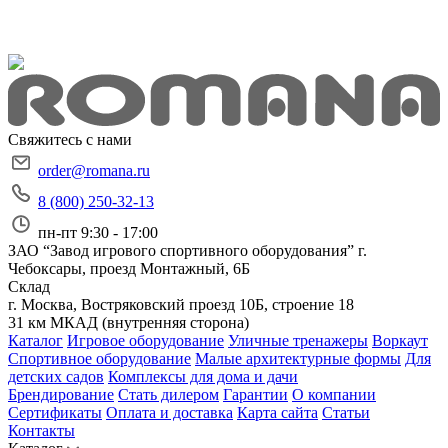
Свяжитесь с нами
order@romana.ru
8 (800) 250-32-13
пн-пт 9:30 - 17:00
ЗАО “Завод игрового спортивного оборудования”
г.
Чебоксары, проезд Монтажный, 6Б
Склад
г. Москва, Востряковский проезд 10Б, строение 18
31 км МКАД (внутренняя сторона)
Каталог
Игровое оборудование
Уличные тренажеры
Воркаут
Спортивное оборудование
Малые архитектурные формы
Для
детских садов
Комплексы для дома и дачи
Брендирование
Стать дилером
Гарантии
О компании
Сертификаты
Оплата и доставка
Карта сайта
Статьи
Контакты