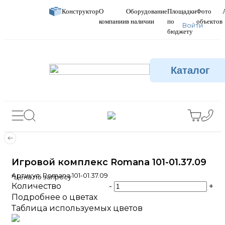
Конструктор
О
Оборудование
Площадки
Фото
компании
в наличии
по
объектов
Войти
бюджету
Каталог
Игровой комплекс Romana 101-01.37.09
Артикул:
Romana 101-01.37.09
*Цена по запросу
Количество
-
+
Подробнее о цветах
Таблица используемых цветов