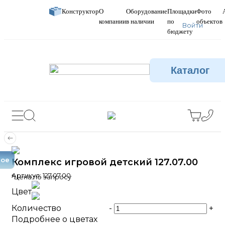
Конструктор
О
Оборудование
Площадки
Фото
компании
в наличии
по
объектов
Войти
бюджету
Каталог
вое
Комплекс игровой детский 127.07.00
Артикул:
127.07.00
*Цена по запросу
Цвет
Количество
-
+
Подробнее о цветах