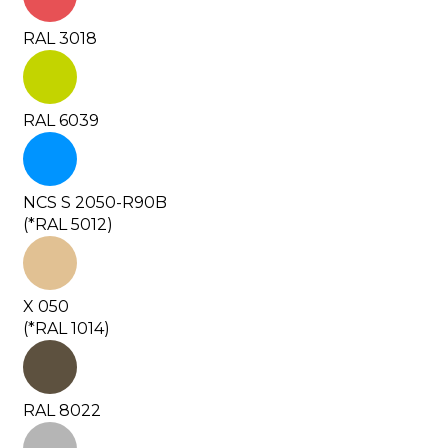
RAL 3018
RAL 6039
NCS S 2050-R90B
(*RAL 5012)
X 050
(*RAL 1014)
RAL 8022