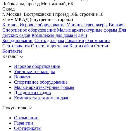
Чебоксары, проезд Монтажный, 6Б
Склад
г. Москва, Востряковский проезд 10Б, строение 18
31 км МКАД (внутренняя сторона)
Каталог
Игровое оборудование
Уличные тренажеры
Воркаут
Спортивное оборудование
Малые архитектурные формы
Для
детских садов
Комплексы для дома и дачи
Брендирование
Стать дилером
Гарантии
О компании
Сертификаты
Оплата и доставка
Карта сайта
Статьи
Контакты
Каталог
Игровое оборудование
Уличные тренажеры
Воркаут
Спортивное оборудование
Малые архитектурные формы
Для детских садов
Комплексы для дома и дачи
Покупателю
О компании
Гарантии
Сертификаты