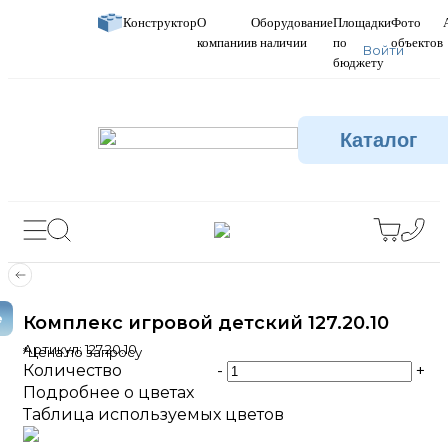
Конструктор
О
Оборудование
Площадки
Фото
компании
в наличии
по
объектов
Войти
бюджету
Каталог
е
Комплекс игровой детский 127.20.10
Артикул:
127.20.10
*Цена по запросу
Количество
-
+
Подробнее о цветах
Таблица используемых цветов