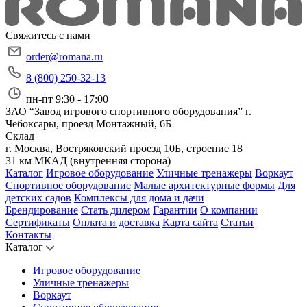
Свяжитесь с нами
order@romana.ru
8 (800) 250-32-13
пн-пт 9:30 - 17:00
ЗАО “Завод игрового спортивного оборудования”
г.
Чебоксары, проезд Монтажный, 6Б
Склад
г. Москва, Востряковский проезд 10Б, строение 18
31 км МКАД (внутренняя сторона)
Каталог
Игровое оборудование
Уличные тренажеры
Воркаут
Спортивное оборудование
Малые архитектурные формы
Для
детских садов
Комплексы для дома и дачи
Брендирование
Стать дилером
Гарантии
О компании
Сертификаты
Оплата и доставка
Карта сайта
Статьи
Контакты
Каталог
Игровое оборудование
Уличные тренажеры
Воркаут