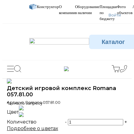
Конструктор
О
Оборудование
Площадки
Фото
компании
в наличии
по
объектов
Войти
бюджету
Каталог
Детский игровой комплекс Romana
057.81.00
Артикул:
Romana 057.81.00
*Цена по запросу
Цвет
Количество
-
+
Подробнее о цветах