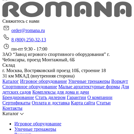
Свяжитесь с нами
order@romana.ru
8 (800) 250-32-13
пн-пт 9:30 - 17:00
ЗАО “Завод игрового спортивного оборудования”
г.
Чебоксары, проезд Монтажный, 6Б
Склад
г. Москва, Востряковский проезд 10Б, строение 18
31 км МКАД (внутренняя сторона)
Каталог
Игровое оборудование
Уличные тренажеры
Воркаут
Спортивное оборудование
Малые архитектурные формы
Для
детских садов
Комплексы для дома и дачи
Брендирование
Стать дилером
Гарантии
О компании
Сертификаты
Оплата и доставка
Карта сайта
Статьи
Контакты
Каталог
Игровое оборудование
Уличные тренажеры