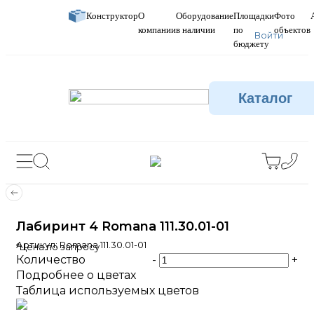
Конструктор
О
Оборудование
Площадки
Фото
компании
в наличии
по
объектов
Войти
бюджету
Каталог
Лабиринт 4 Romana 111.30.01-01
Артикул:
Romana 111.30.01-01
*Цена по запросу
Количество
-
+
Подробнее о цветах
Таблица используемых цветов