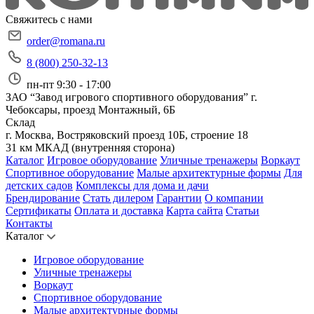
Свяжитесь с нами
order@romana.ru
8 (800) 250-32-13
пн-пт 9:30 - 17:00
ЗАО “Завод игрового спортивного оборудования”
г.
Чебоксары, проезд Монтажный, 6Б
Склад
г. Москва, Востряковский проезд 10Б, строение 18
31 км МКАД (внутренняя сторона)
Каталог
Игровое оборудование
Уличные тренажеры
Воркаут
Спортивное оборудование
Малые архитектурные формы
Для
детских садов
Комплексы для дома и дачи
Брендирование
Стать дилером
Гарантии
О компании
Сертификаты
Оплата и доставка
Карта сайта
Статьи
Контакты
Каталог
Игровое оборудование
Уличные тренажеры
Воркаут
Спортивное оборудование
Малые архитектурные формы